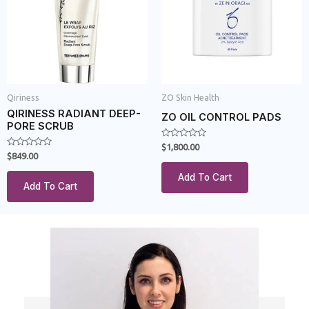
Qiriness
ZO Skin Health
QIRINESS RADIANT DEEP-
ZO OIL CONTROL PADS
PORE SCRUB
Rated
$
1,800.00
0
Rated
$
849.00
out
0
of
out
Add To Cart
5
of
Add To Cart
5