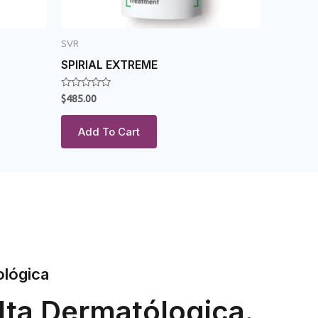
SVR
SPIRIAL EXTREME
Rated
$
485.00
0
out
of
Add To Cart
5
ológica
lta Dermatólogica.