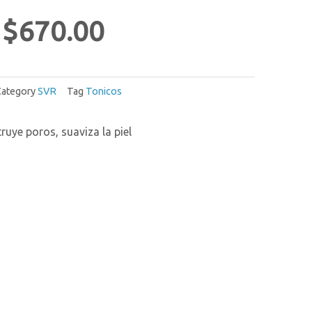
$
670.00
Category
SVR
Tag
Tonicos
uye poros, suaviza la piel