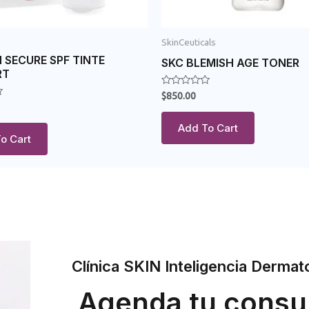
SkinCeuticals
 SECURE SPF TINTE
SKC BLEMISH AGE TONER
RT
Rated
$
850.00
0
out
of
Add To Cart
5
o Cart
Clínica SKIN Inteligencia Dermat
Agenda tu consu