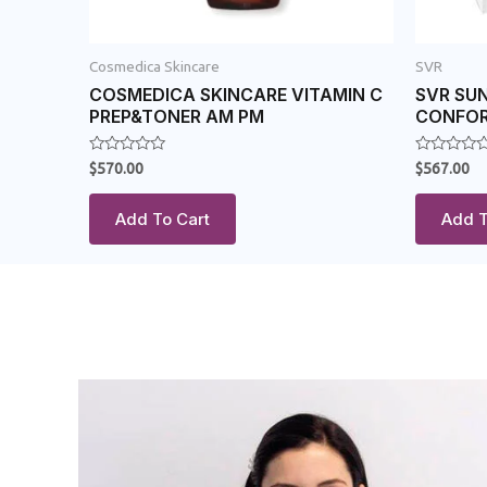
Cosmedica Skincare
SVR
COSMEDICA SKINCARE VITAMIN C
SVR SUN
PREP&TONER AM PM
CONFO
Rated
Rated
$
570.00
$
567.00
0
0
out
out
of
of
Add To Cart
Add T
5
5