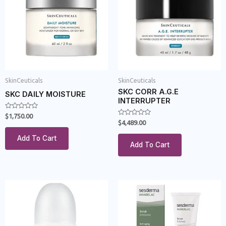
SkinCeuticals
SkinCeuticals
SKC CORR A.G.E
SKC DAILY MOISTURE
INTERRUPTER
Rated
$
1,750.00
0
Rated
$
4,489.00
out
0
of
out
Add To Cart
5
of
Add To Cart
5