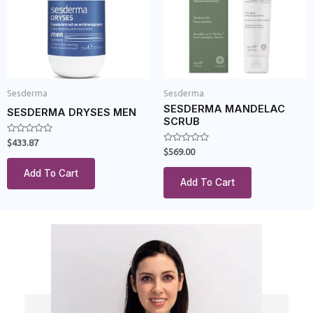
Sesderma
Sesderma
SESDERMA MANDELAC
SESDERMA DRYSES MEN
SCRUB
Rated
$
433.87
0
Rated
$
569.00
out
0
of
out
Add To Cart
5
of
Add To Cart
5