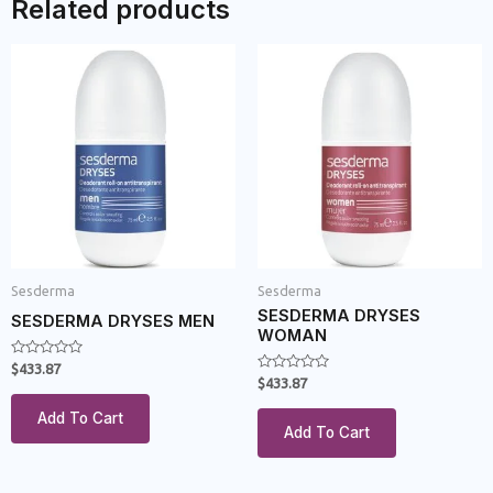
Related products
Sesderma
Sesderma
SESDERMA DRYSES
SESDERMA DRYSES MEN
WOMAN
Rated
$
433.87
0
Rated
$
433.87
out
0
of
out
Add To Cart
5
of
Add To Cart
5