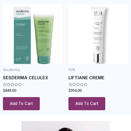
Sesderma
SVR
SESDERMA CELULEX
LIFTIANE CREME
Rated
Rated
$
849.00
$
934.00
0
0
out
out
of
of
Add To Cart
Add To Cart
5
5