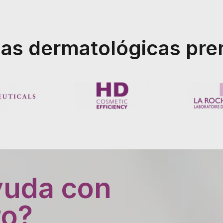
as dermatológicas pr
yuda con
to?