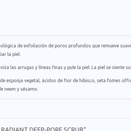
biológica de exfoliación de poros profundos que remueve suav
r la piel.
iza las arrugas y líneas finas y pule la piel. La piel se siente
e esponja vegetal, ácidos de flor de hibisco, seta fomes offici
 de neem y sésamo.
ESS RADIANT DEEP-PORE SCRUB”