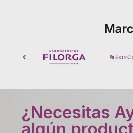
Marc
¿Necesitas A
algún produc