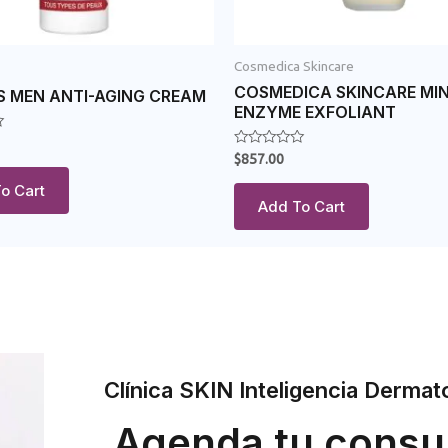
Cosmedica Skincare
COSMEDICA SKINCARE MI
S MEN ANTI-AGING CREAM
ENZYME EXFOLIANT
Rated
$
857.00
0
out
o Cart
of
Add To Cart
5
Clínica SKIN Inteligencia Dermat
Agenda tu consu