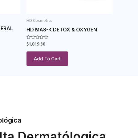
HD Cosmetics
NERAL
HD MAS-K DETOX & OXYGEN
Rated
$
1,019.30
0
out
of
Add To Cart
5
ológica
lta Dermatólogica.