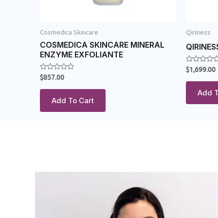
Cosmedica Skincare
Qiriness
COSMEDICA SKINCARE MINERAL
QIRINES
ENZYME EXFOLIANTE
Rated
$
1,699.00
0
Rated
$
857.00
out
0
of
out
Add T
5
of
Add To Cart
5