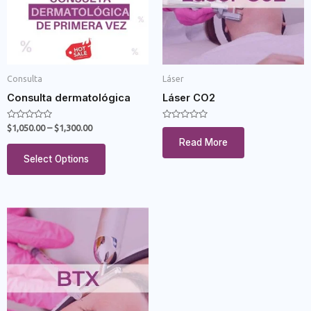
Consulta
Láser
Consulta dermatológica
Láser CO2
Rated
Rated
$
1,050.00
–
$
1,300.00
0
0
Read More
out
out
of
of
Select Options
5
5