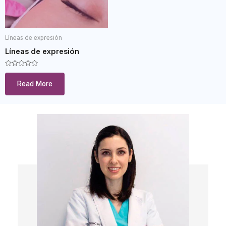
Líneas de expresión
Líneas de expresión
Rated
0
Read More
out
of
5