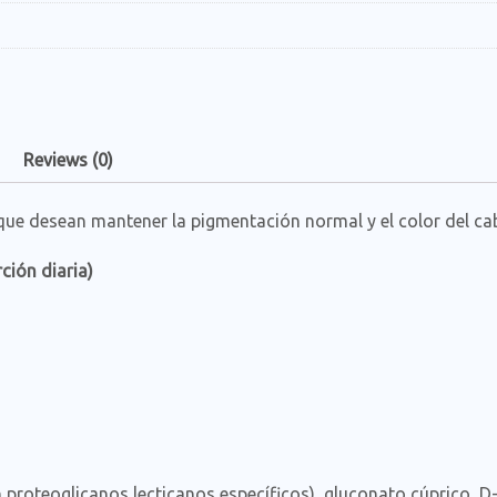
Reviews (0)
que desean mantener la pigmentación normal y el color del ca
ción diaria)
 proteoglicanos lecticanos específicos), gluconato cúprico, 