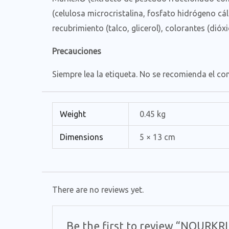
(celulosa microcristalina, fosfato hidrógeno cá
recubrimiento (talco, glicerol), colorantes (dióxi
Precauciones
Siempre lea la etiqueta. No se recomienda el c
Weight
0.45 kg
Dimensions
5 × 13 cm
There are no reviews yet.
Be the first to review “NOURK