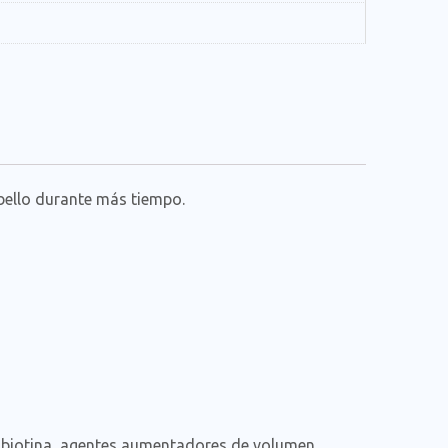
bello durante más tiempo.
D-biotina, agentes aumentadores de volumen