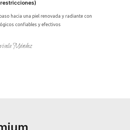
 restricciones)
 paso hacia una piel renovada y radiante con
gicos confiables y efectivos
isela Méndez
emium