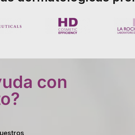
yuda con
to?
nuestros