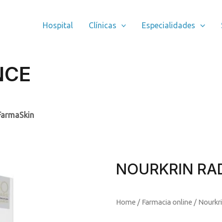
Hospital
Clínicas
Especialidades
NCE
FarmaSkin
NOURKRIN RA
Home
/
Farmacia online
/
Nourkr