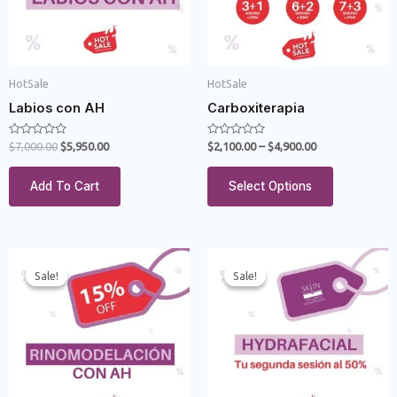
HotSale
HotSale
Labios con AH
Carboxiterapia
Rated
Rated
$
7,000.00
$
5,950.00
$
2,100.00
–
$
4,900.00
0
0
out
out
of
of
Add To Cart
Select Options
5
5
Sale!
Sale!
Sale!
Sale!