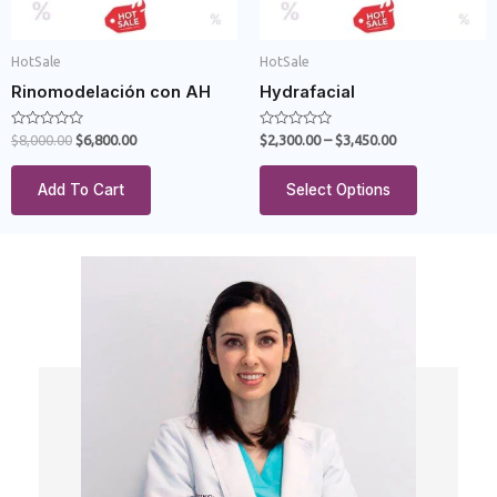
HotSale
HotSale
Rinomodelación con AH
Hydrafacial
Rated
Rated
$
8,000.00
$
6,800.00
$
2,300.00
–
$
3,450.00
0
0
out
out
of
of
Add To Cart
Select Options
5
5