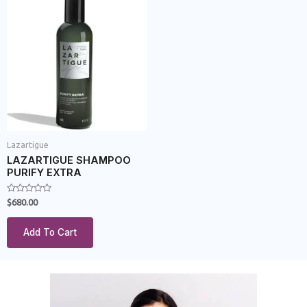
Lazartigue
LAZARTIGUE SHAMPOO
PURIFY EXTRA
Rated
$
680.00
0
out
of
Add To Cart
5