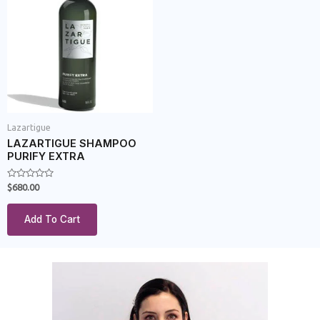
Lazartigue
LAZARTIGUE SHAMPOO
PURIFY EXTRA
Rated
$
680.00
0
out
of
Add To Cart
5