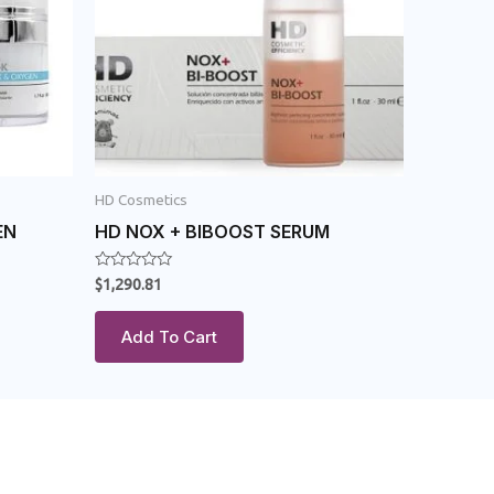
HD Cosmetics
EN
HD NOX + BIBOOST SERUM
Rated
$
1,290.81
0
out
of
Add To Cart
5