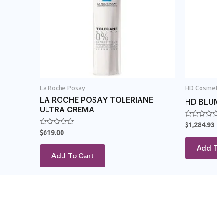
La Roche Posay
HD Cosmet
LA ROCHE POSAY TOLERIANE
HD BLU
ULTRA CREMA
Rated
$
1,284.93
0
Rated
$
619.00
out
0
of
out
Add T
5
of
Add To Cart
5