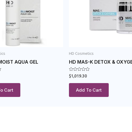
ics
HD Cosmetics
MOIST AQUA GEL
HD MAS-K DETOX & OXYG
Rated
$
1,019.30
0
out
of
o Cart
Add To Cart
5