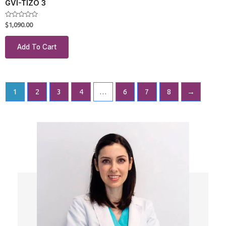
GVI-TIZO 3
Rated
$
1,090.00
0
out
of
Add To Cart
5
1
2
3
4
…
6
7
8
→