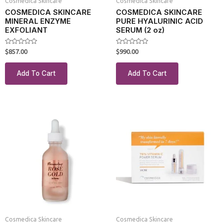
Cosmedica Skincare
Cosmedica Skincare
COSMEDICA SKINCARE
COSMEDICA SKINCARE
MINERAL ENZYME
PURE HYALURINIC ACID
EXFOLIANT
SERUM (2 oz)
Rated
Rated
$
857.00
$
990.00
0
0
out
out
of
of
Add To Cart
Add To Cart
5
5
Cosmedica Skincare
Cosmedica Skincare