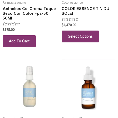
Farmacia online
Colorescience
Anthelios Gel Crema Toque
COLORIESSENCE TIN DU
Seco Con Color Fps-50
SOLEI
50Ml
Rated
$
1,470.00
0
Rated
$
575.00
out
0
of
out
Select Options
5
of
Add To Cart
5