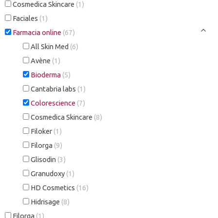
Cosmedica Skincare
(1)
Faciales
(1)
Farmacia online
(67)
All Skin Med
(6)
Avène
(1)
Bioderma
(5)
Cantabria labs
(1)
Colorescience
(7)
Cosmedica Skincare
(8)
Filoker
(1)
Filorga
(9)
Glisodin
(3)
Granudoxy
(1)
HD Cosmetics
(16)
Hidrisage
(8)
Filorga
(1)