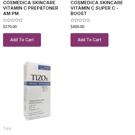
COSMEDICA SKINCARE
COSMEDICA SKINCARE
VITAMIN C PREP&TONER
VITAMIN C SUPER C -
AM PM
BOOST
Rated
Rated
$
570.00
$
600.00
0
0
out
out
of
of
Add To Cart
Add To Cart
5
5
Tizo