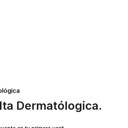
ológica
lta Dermatólogica.