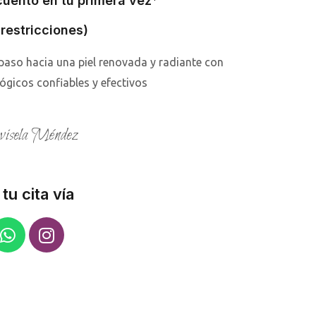
uento en tu primera vez*
 restricciones)
 paso hacia una piel renovada y radiante con
gicos confiables y efectivos
isela Méndez
tu cita vía