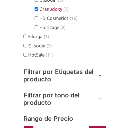
Glisodin
(3)
Granudoxy
(1)
HD Cosmetics
(16)
Hidrisage
(8)
Filorga
(1)
Glisodin
(2)
HotSale
(11)
Filtrar por Etiquetas del
producto
Filtrar por tono del
producto
Rango de Precio