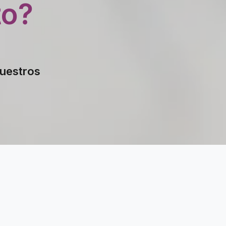
to?
nuestros