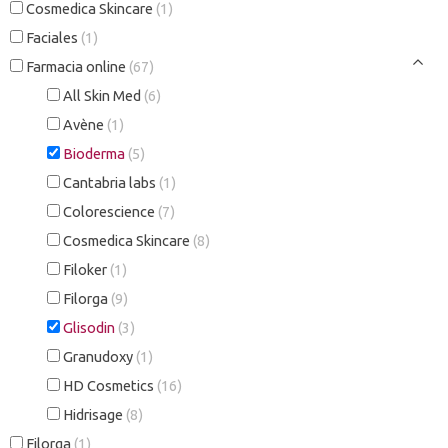
Cosmedica Skincare
(1)
Faciales
(1)
Farmacia online
(67)
All Skin Med
(6)
Avène
(1)
Bioderma
(5)
Cantabria labs
(1)
Colorescience
(7)
Cosmedica Skincare
(8)
Filoker
(1)
Filorga
(9)
Glisodin
(3)
Granudoxy
(1)
HD Cosmetics
(16)
Hidrisage
(8)
Filorga
(1)