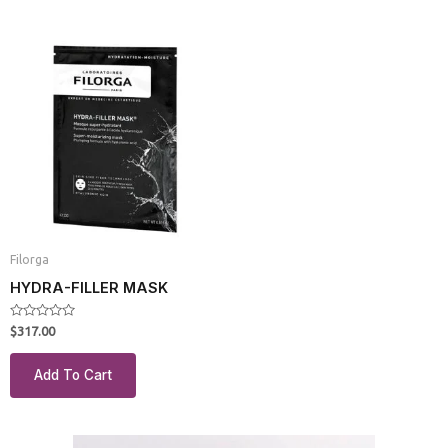
Filorga
HYDRA-FILLER MASK
Rated
$
317.00
0
out
of
Add To Cart
5