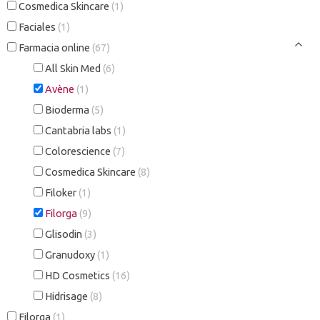
Cosmedica Skincare
(1)
Faciales
(1)
Farmacia online
(67)
All Skin Med
(6)
Avène
(1)
Bioderma
(5)
Cantabria labs
(1)
Colorescience
(7)
Cosmedica Skincare
(8)
Filoker
(1)
Filorga
(9)
Glisodin
(3)
Granudoxy
(1)
HD Cosmetics
(16)
Hidrisage
(8)
Filorga
(1)